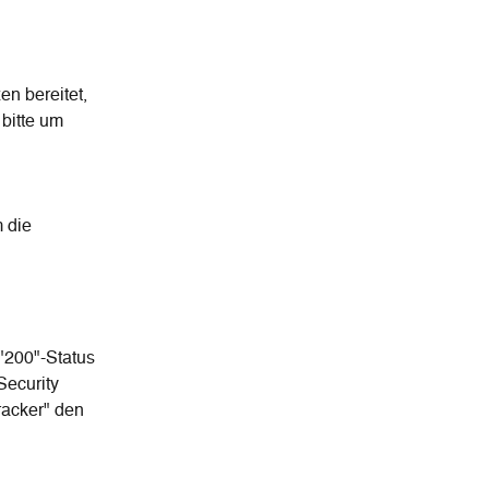
n bereitet, 
bitte um 
 die 
"200"-Status 
Security 
racker" den 