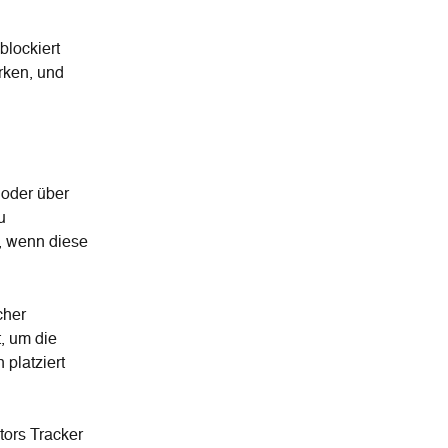
lockiert 
rken, und 
 oder über 
u 
, wenn diese 
cher 
, um die 
platziert 
tors Tracker 