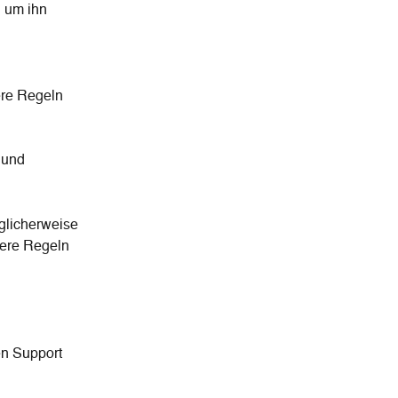
 um ihn 
ere Regeln 
 und 
glicherweise 
dere Regeln 
n Support 