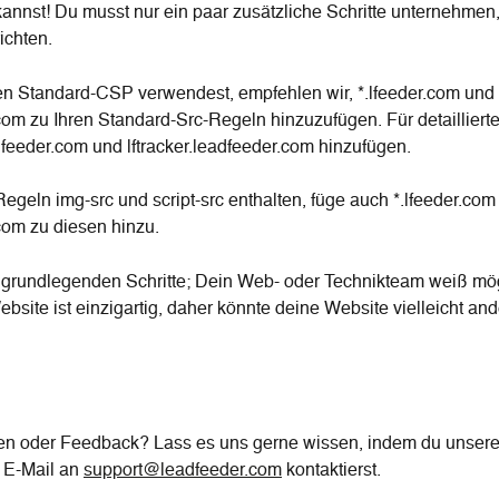
kannst! Du musst nur ein paar zusätzliche Schritte unternehmen,
ichten.
n Standard-CSP verwendest, empfehlen wir, *.lfeeder.com und 
com zu Ihren Standard-Src-Regeln hinzuzufügen. Für detailliert
lfeeder.com und lftracker.leadfeeder.com hinzufügen.
geln img-src und script-src enthalten, füge auch *.lfeeder.com
com zu diesen hinzu.
e grundlegenden Schritte; Dein Web- oder Technikteam weiß mö
bsite ist einzigartig, daher könnte deine Website vielleicht an
en oder Feedback? Lass es uns gerne wissen, indem du unsere
 E-Mail an 
support@leadfeeder.com
 kontaktierst.