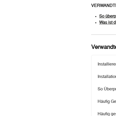
VERWANDTE
So überpr
Was ist 
Verwandte
Installie
Installati
So Überpr
Häufig Ge
Häufig ges